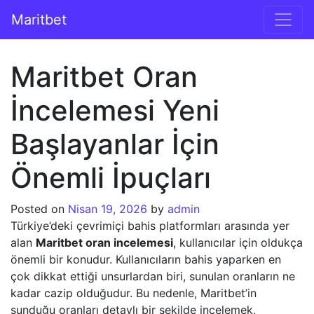
İçeriğe geç
Maritbet
Ana gezinti
Maritbet Oran
İncelemesi Yeni
Başlayanlar İçin
Önemli İpuçları
Posted on
Nisan 19, 2026
by
admin
Türkiye’deki çevrimiçi bahis platformları arasında yer
alan
Maritbet oran incelemesi
, kullanıcılar için oldukça
önemli bir konudur. Kullanıcıların bahis yaparken en
çok dikkat ettiği unsurlardan biri, sunulan oranların ne
kadar cazip olduğudur. Bu nedenle, Maritbet’in
sunduğu oranları detaylı bir şekilde incelemek,