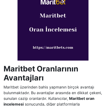
Maritbet Oranlarının
Avantajları
Maritbet üzerinden bahis yapmanın birçok avantajı
bulunmaktadır. Bu avantajlar arasında en dikkat çekeni,
sunulan cazip oranlardır. Kullanıcılar,
Maritbet oran
incelemesi
sonucunda, diğer platformlarla