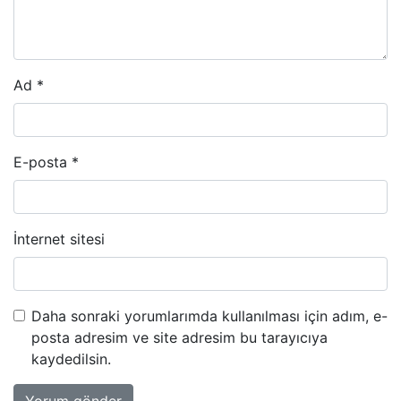
Ad
*
E-posta
*
İnternet sitesi
Daha sonraki yorumlarımda kullanılması için adım, e-
posta adresim ve site adresim bu tarayıcıya
kaydedilsin.