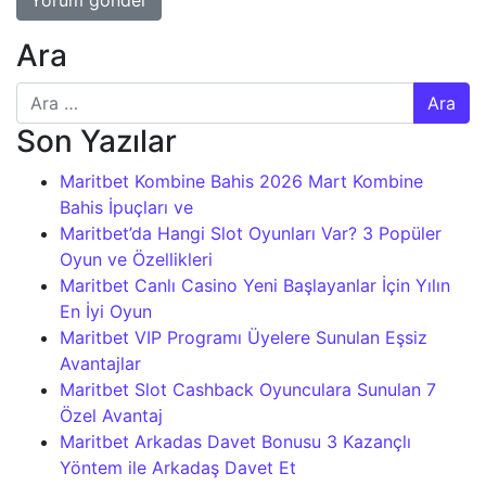
Ara
Arama:
Son Yazılar
Maritbet Kombine Bahis 2026 Mart Kombine
Bahis İpuçları ve
Maritbet’da Hangi Slot Oyunları Var? 3 Popüler
Oyun ve Özellikleri
Maritbet Canlı Casino Yeni Başlayanlar İçin Yılın
En İyi Oyun
Maritbet VIP Programı Üyelere Sunulan Eşsiz
Avantajlar
Maritbet Slot Cashback Oyunculara Sunulan 7
Özel Avantaj
Maritbet Arkadas Davet Bonusu 3 Kazançlı
Yöntem ile Arkadaş Davet Et