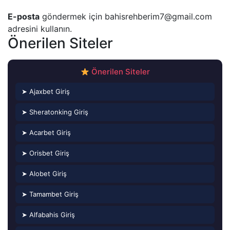
E-posta
göndermek için
bahisrehberim7@gmail.com
adresini kullanın.
Önerilen Siteler
Önerilen Siteler
➤ Ajaxbet Giriş
➤ Sheratonking Giriş
➤ Acarbet Giriş
➤ Orisbet Giriş
➤ Alobet Giriş
➤ Tamambet Giriş
➤ Alfabahis Giriş