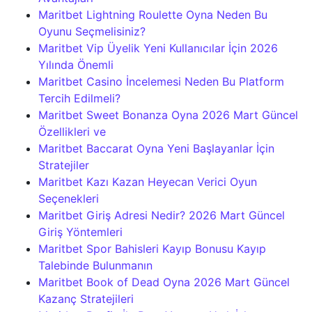
Maritbet Lightning Roulette Oyna Neden Bu
Oyunu Seçmelisiniz?
Maritbet Vip Üyelik Yeni Kullanıcılar İçin 2026
Yılında Önemli
Maritbet Casino İncelemesi Neden Bu Platform
Tercih Edilmeli?
Maritbet Sweet Bonanza Oyna 2026 Mart Güncel
Özellikleri ve
Maritbet Baccarat Oyna Yeni Başlayanlar İçin
Stratejiler
Maritbet Kazı Kazan Heyecan Verici Oyun
Seçenekleri
Maritbet Giriş Adresi Nedir? 2026 Mart Güncel
Giriş Yöntemleri
Maritbet Spor Bahisleri Kayıp Bonusu Kayıp
Talebinde Bulunmanın
Maritbet Book of Dead Oyna 2026 Mart Güncel
Kazanç Stratejileri