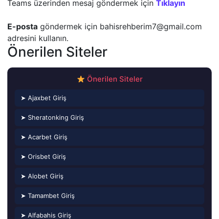
Teams üzerinden mesaj göndermek için
Tıklayın
E-posta
göndermek için
bahisrehberim7@gmail.com
adresini kullanın.
Önerilen Siteler
Önerilen Siteler
➤ Ajaxbet Giriş
➤ Sheratonking Giriş
➤ Acarbet Giriş
➤ Orisbet Giriş
➤ Alobet Giriş
➤ Tamambet Giriş
➤ Alfabahis Giriş