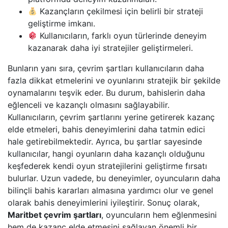
Kazançların çekilmesi için belirli bir strateji
geliştirme imkanı.
Kullanıcıların, farklı oyun türlerinde deneyim
kazanarak daha iyi stratejiler geliştirmeleri.
Bunların yanı sıra, çevrim şartları kullanıcıların daha
fazla dikkat etmelerini ve oyunlarını stratejik bir şekilde
oynamalarını teşvik eder. Bu durum, bahislerin daha
eğlenceli ve kazançlı olmasını sağlayabilir.
Kullanıcıların, çevrim şartlarını yerine getirerek kazanç
elde etmeleri, bahis deneyimlerini daha tatmin edici
hale getirebilmektedir. Ayrıca, bu şartlar sayesinde
kullanıcılar, hangi oyunların daha kazançlı olduğunu
keşfederek kendi oyun stratejilerini geliştirme fırsatı
bulurlar. Uzun vadede, bu deneyimler, oyuncuların daha
bilinçli bahis kararları almasına yardımcı olur ve genel
olarak bahis deneyimlerini iyileştirir. Sonuç olarak,
Maritbet çevrim şartları
, oyuncuların hem eğlenmesini
hem de kazanç elde etmesini sağlayan önemli bir