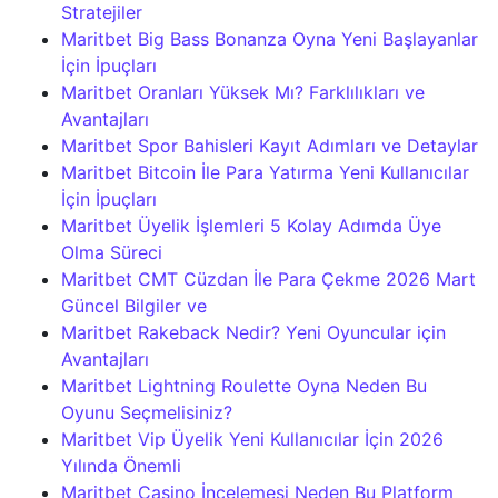
Stratejiler
Maritbet Big Bass Bonanza Oyna Yeni Başlayanlar
İçin İpuçları
Maritbet Oranları Yüksek Mı? Farklılıkları ve
Avantajları
Maritbet Spor Bahisleri Kayıt Adımları ve Detaylar
Maritbet Bitcoin İle Para Yatırma Yeni Kullanıcılar
İçin İpuçları
Maritbet Üyelik İşlemleri 5 Kolay Adımda Üye
Olma Süreci
Maritbet CMT Cüzdan İle Para Çekme 2026 Mart
Güncel Bilgiler ve
Maritbet Rakeback Nedir? Yeni Oyuncular için
Avantajları
Maritbet Lightning Roulette Oyna Neden Bu
Oyunu Seçmelisiniz?
Maritbet Vip Üyelik Yeni Kullanıcılar İçin 2026
Yılında Önemli
Maritbet Casino İncelemesi Neden Bu Platform