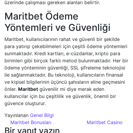
üzerinde çalışması gereken alanları belirtir.
Maritbet Ödeme
Yöntemleri ve Güvenliği
Maritbet, kullanıcılarının rahat ve güvenli bir şekilde
para yatırıp çekebilmeleri için çeşitli ödeme yöntemleri
sunmaktadır. Kredi kartları, e-cüzdanlar, kripto para
birimleri gibi birçok farklı metod bulunmaktadır. Her bir
ödeme yönteminin güvenliği, SSL şifreleme teknolojisi
ile sağlanmaktadır. Bu teknoloji, kullanıcıların finansal
ve kişisel bilgilerinin üçüncü şahısların eline geçmesini
önler.
Maritbet
güvenilir mi diye merak eden
kullanıcılar için bu çeşitlilik ve güvenlik, önemli bir
güvence oluşturur.
Yayınlanan
Genel Bilgi
Yazı dolaşımı
Maritbet Bonusları
Maritbet Casino
Bir yanıt yazın