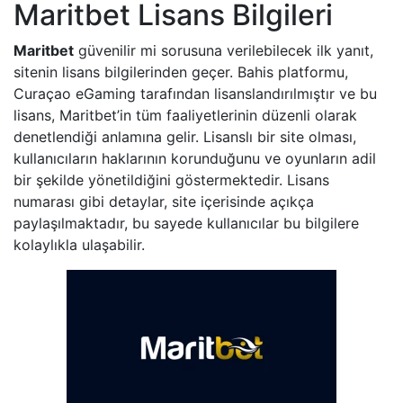
Maritbet Lisans Bilgileri
Maritbet
güvenilir mi sorusuna verilebilecek ilk yanıt,
sitenin lisans bilgilerinden geçer. Bahis platformu,
Curaçao eGaming tarafından lisanslandırılmıştır ve bu
lisans, Maritbet’in tüm faaliyetlerinin düzenli olarak
denetlendiği anlamına gelir. Lisanslı bir site olması,
kullanıcıların haklarının korunduğunu ve oyunların adil
bir şekilde yönetildiğini göstermektedir. Lisans
numarası gibi detaylar, site içerisinde açıkça
paylaşılmaktadır, bu sayede kullanıcılar bu bilgilere
kolaylıkla ulaşabilir.