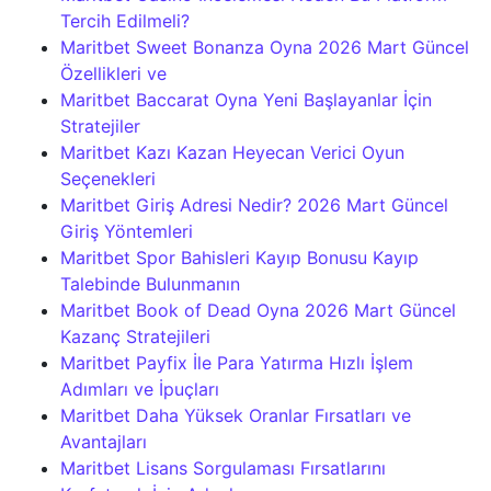
Tercih Edilmeli?
Maritbet Sweet Bonanza Oyna 2026 Mart Güncel
Özellikleri ve
Maritbet Baccarat Oyna Yeni Başlayanlar İçin
Stratejiler
Maritbet Kazı Kazan Heyecan Verici Oyun
Seçenekleri
Maritbet Giriş Adresi Nedir? 2026 Mart Güncel
Giriş Yöntemleri
Maritbet Spor Bahisleri Kayıp Bonusu Kayıp
Talebinde Bulunmanın
Maritbet Book of Dead Oyna 2026 Mart Güncel
Kazanç Stratejileri
Maritbet Payfix İle Para Yatırma Hızlı İşlem
Adımları ve İpuçları
Maritbet Daha Yüksek Oranlar Fırsatları ve
Avantajları
Maritbet Lisans Sorgulaması Fırsatlarını