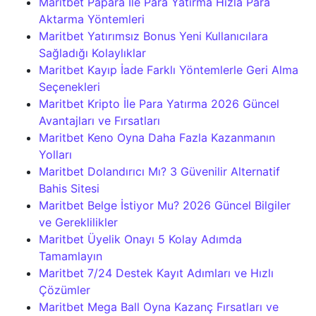
Maritbet Papara İle Para Yatırma Hızla Para
Aktarma Yöntemleri
Maritbet Yatırımsız Bonus Yeni Kullanıcılara
Sağladığı Kolaylıklar
Maritbet Kayıp İade Farklı Yöntemlerle Geri Alma
Seçenekleri
Maritbet Kripto İle Para Yatırma 2026 Güncel
Avantajları ve Fırsatları
Maritbet Keno Oyna Daha Fazla Kazanmanın
Yolları
Maritbet Dolandırıcı Mı? 3 Güvenilir Alternatif
Bahis Sitesi
Maritbet Belge İstiyor Mu? 2026 Güncel Bilgiler
ve Gereklilikler
Maritbet Üyelik Onayı 5 Kolay Adımda
Tamamlayın
Maritbet 7/24 Destek Kayıt Adımları ve Hızlı
Çözümler
Maritbet Mega Ball Oyna Kazanç Fırsatları ve