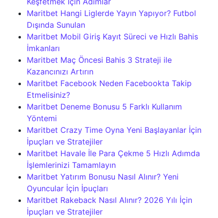
Keşfetmek İçin Adımlar
Maritbet Hangi Liglerde Yayın Yapıyor? Futbol
Dışında Sunulan
Maritbet Mobil Giriş Kayıt Süreci ve Hızlı Bahis
İmkanları
Maritbet Maç Öncesi Bahis 3 Strateji ile
Kazancınızı Artırın
Maritbet Facebook Neden Facebookta Takip
Etmelisiniz?
Maritbet Deneme Bonusu 5 Farklı Kullanım
Yöntemi
Maritbet Crazy Time Oyna Yeni Başlayanlar İçin
İpuçları ve Stratejiler
Maritbet Havale İle Para Çekme 5 Hızlı Adımda
İşlemlerinizi Tamamlayın
Maritbet Yatırım Bonusu Nasıl Alınır? Yeni
Oyuncular İçin İpuçları
Maritbet Rakeback Nasıl Alınır? 2026 Yılı İçin
İpuçları ve Stratejiler