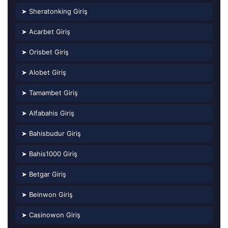
➤ Sheratonking Giriş
➤ Acarbet Giriş
➤ Orisbet Giriş
➤ Alobet Giriş
➤ Tamambet Giriş
➤ Alfabahis Giriş
➤ Bahisbudur Giriş
➤ Bahis1000 Giriş
➤ Betgar Giriş
➤ Beinwon Giriş
➤ Casinowon Giriş