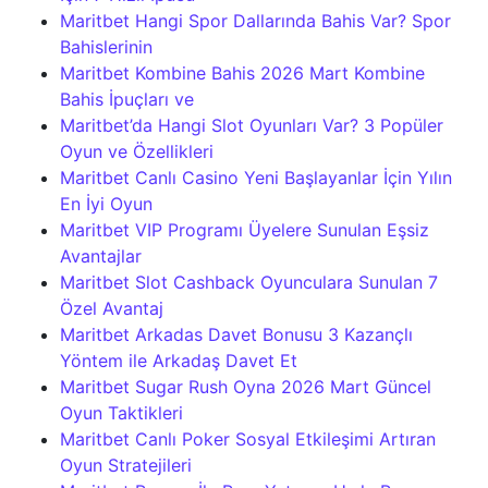
Maritbet Hangi Spor Dallarında Bahis Var? Spor
Bahislerinin
Maritbet Kombine Bahis 2026 Mart Kombine
Bahis İpuçları ve
Maritbet’da Hangi Slot Oyunları Var? 3 Popüler
Oyun ve Özellikleri
Maritbet Canlı Casino Yeni Başlayanlar İçin Yılın
En İyi Oyun
Maritbet VIP Programı Üyelere Sunulan Eşsiz
Avantajlar
Maritbet Slot Cashback Oyunculara Sunulan 7
Özel Avantaj
Maritbet Arkadas Davet Bonusu 3 Kazançlı
Yöntem ile Arkadaş Davet Et
Maritbet Sugar Rush Oyna 2026 Mart Güncel
Oyun Taktikleri
Maritbet Canlı Poker Sosyal Etkileşimi Artıran
Oyun Stratejileri