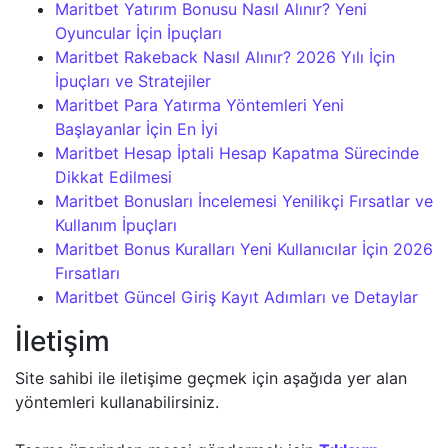
Maritbet Yatırım Bonusu Nasıl Alınır? Yeni
Oyuncular İçin İpuçları
Maritbet Rakeback Nasıl Alınır? 2026 Yılı İçin
İpuçları ve Stratejiler
Maritbet Para Yatırma Yöntemleri Yeni
Başlayanlar İçin En İyi
Maritbet Hesap İptali Hesap Kapatma Sürecinde
Dikkat Edilmesi
Maritbet Bonusları İncelemesi Yenilikçi Fırsatlar ve
Kullanım İpuçları
Maritbet Bonus Kuralları Yeni Kullanıcılar İçin 2026
Fırsatları
Maritbet Güncel Giriş Kayıt Adımları ve Detaylar
İletişim
Site sahibi ile iletişime geçmek için aşağıda yer alan
yöntemleri kullanabilirsiniz.