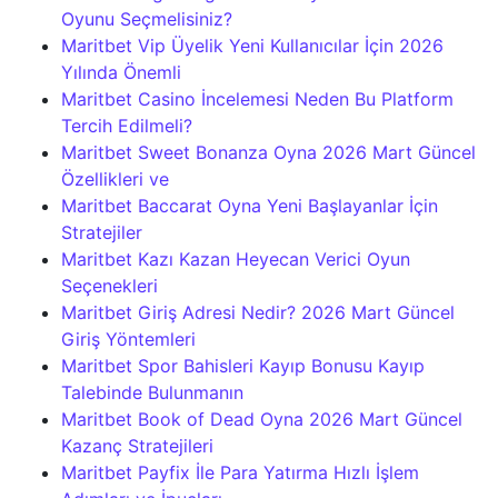
Oyunu Seçmelisiniz?
Maritbet Vip Üyelik Yeni Kullanıcılar İçin 2026
Yılında Önemli
Maritbet Casino İncelemesi Neden Bu Platform
Tercih Edilmeli?
Maritbet Sweet Bonanza Oyna 2026 Mart Güncel
Özellikleri ve
Maritbet Baccarat Oyna Yeni Başlayanlar İçin
Stratejiler
Maritbet Kazı Kazan Heyecan Verici Oyun
Seçenekleri
Maritbet Giriş Adresi Nedir? 2026 Mart Güncel
Giriş Yöntemleri
Maritbet Spor Bahisleri Kayıp Bonusu Kayıp
Talebinde Bulunmanın
Maritbet Book of Dead Oyna 2026 Mart Güncel
Kazanç Stratejileri
Maritbet Payfix İle Para Yatırma Hızlı İşlem