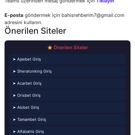
Teams üzerinden mesaj göndermek için
Tıklayın
E-posta
göndermek için
bahisrehberim7@gmail.com
adresini kullanın.
Önerilen Siteler
Önerilen Siteler
➤ Ajaxbet Giriş
➤ Sheratonking Giriş
➤ Acarbet Giriş
➤ Orisbet Giriş
➤ Alobet Giriş
➤ Tamambet Giriş
➤ Alfabahis Giriş