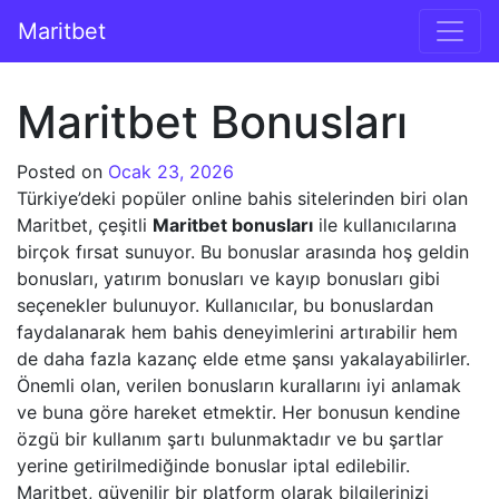
İçeriğe geç
Maritbet
Ana gezinti
Maritbet Bonusları
Posted on
Ocak 23, 2026
Türkiye’deki popüler online bahis sitelerinden biri olan
Maritbet, çeşitli
Maritbet bonusları
ile kullanıcılarına
birçok fırsat sunuyor. Bu bonuslar arasında hoş geldin
bonusları, yatırım bonusları ve kayıp bonusları gibi
seçenekler bulunuyor. Kullanıcılar, bu bonuslardan
faydalanarak hem bahis deneyimlerini artırabilir hem
de daha fazla kazanç elde etme şansı yakalayabilirler.
Önemli olan, verilen bonusların kurallarını iyi anlamak
ve buna göre hareket etmektir. Her bonusun kendine
özgü bir kullanım şartı bulunmaktadır ve bu şartlar
yerine getirilmediğinde bonuslar iptal edilebilir.
Maritbet, güvenilir bir platform olarak bilgilerinizi