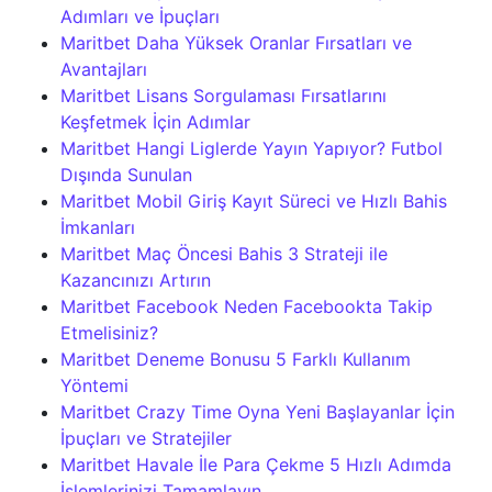
Adımları ve İpuçları
Maritbet Daha Yüksek Oranlar Fırsatları ve
Avantajları
Maritbet Lisans Sorgulaması Fırsatlarını
Keşfetmek İçin Adımlar
Maritbet Hangi Liglerde Yayın Yapıyor? Futbol
Dışında Sunulan
Maritbet Mobil Giriş Kayıt Süreci ve Hızlı Bahis
İmkanları
Maritbet Maç Öncesi Bahis 3 Strateji ile
Kazancınızı Artırın
Maritbet Facebook Neden Facebookta Takip
Etmelisiniz?
Maritbet Deneme Bonusu 5 Farklı Kullanım
Yöntemi
Maritbet Crazy Time Oyna Yeni Başlayanlar İçin
İpuçları ve Stratejiler
Maritbet Havale İle Para Çekme 5 Hızlı Adımda
İşlemlerinizi Tamamlayın