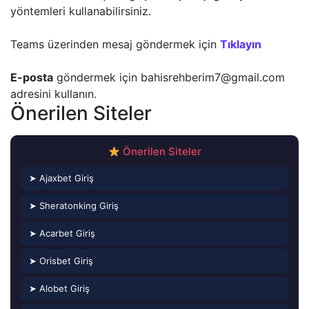
yöntemleri kullanabilirsiniz.
Teams üzerinden mesaj göndermek için
Tıklayın
E-posta
göndermek için
bahisrehberim7@gmail.com
adresini kullanın.
Önerilen Siteler
Önerilen Siteler
➤ Ajaxbet Giriş
➤ Sheratonking Giriş
➤ Acarbet Giriş
➤ Orisbet Giriş
➤ Alobet Giriş