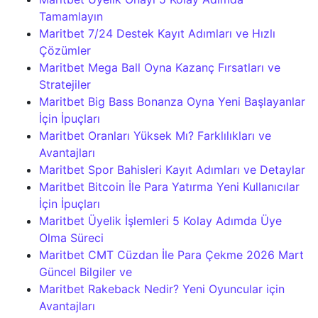
Tamamlayın
Maritbet 7/24 Destek Kayıt Adımları ve Hızlı
Çözümler
Maritbet Mega Ball Oyna Kazanç Fırsatları ve
Stratejiler
Maritbet Big Bass Bonanza Oyna Yeni Başlayanlar
İçin İpuçları
Maritbet Oranları Yüksek Mı? Farklılıkları ve
Avantajları
Maritbet Spor Bahisleri Kayıt Adımları ve Detaylar
Maritbet Bitcoin İle Para Yatırma Yeni Kullanıcılar
İçin İpuçları
Maritbet Üyelik İşlemleri 5 Kolay Adımda Üye
Olma Süreci
Maritbet CMT Cüzdan İle Para Çekme 2026 Mart
Güncel Bilgiler ve
Maritbet Rakeback Nedir? Yeni Oyuncular için
Avantajları