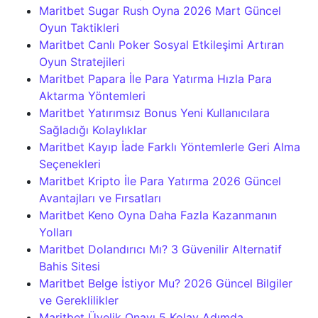
Maritbet Sugar Rush Oyna 2026 Mart Güncel
Oyun Taktikleri
Maritbet Canlı Poker Sosyal Etkileşimi Artıran
Oyun Stratejileri
Maritbet Papara İle Para Yatırma Hızla Para
Aktarma Yöntemleri
Maritbet Yatırımsız Bonus Yeni Kullanıcılara
Sağladığı Kolaylıklar
Maritbet Kayıp İade Farklı Yöntemlerle Geri Alma
Seçenekleri
Maritbet Kripto İle Para Yatırma 2026 Güncel
Avantajları ve Fırsatları
Maritbet Keno Oyna Daha Fazla Kazanmanın
Yolları
Maritbet Dolandırıcı Mı? 3 Güvenilir Alternatif
Bahis Sitesi
Maritbet Belge İstiyor Mu? 2026 Güncel Bilgiler
ve Gereklilikler
Maritbet Üyelik Onayı 5 Kolay Adımda