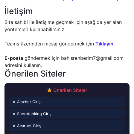
İletişim
Site sahibi ile iletişime geçmek için aşağıda yer alan
yöntemleri kullanabilirsiniz.
Teams üzerinden mesaj göndermek için
Tıklayın
E-posta
göndermek için
bahisrehberim7@gmail.com
adresini kullanın.
Önerilen Siteler
Önerilen Siteler
➤ Ajaxbet Giriş
➤ Sheratonking Giriş
➤ Acarbet Giriş