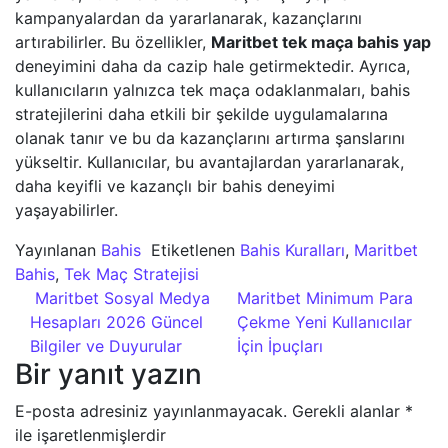
kampanyalardan da yararlanarak, kazançlarını
artırabilirler. Bu özellikler,
Maritbet tek maça bahis yap
deneyimini daha da cazip hale getirmektedir. Ayrıca,
kullanıcıların yalnızca tek maça odaklanmaları, bahis
stratejilerini daha etkili bir şekilde uygulamalarına
olanak tanır ve bu da kazançlarını artırma şanslarını
yükseltir. Kullanıcılar, bu avantajlardan yararlanarak,
daha keyifli ve kazançlı bir bahis deneyimi
yaşayabilirler.
Yayınlanan
Bahis
Etiketlenen
Bahis Kuralları
,
Maritbet
Bahis
,
Tek Maç Stratejisi
Yazı dolaşımı
Maritbet Sosyal Medya
Maritbet Minimum Para
Hesapları 2026 Güncel
Çekme Yeni Kullanıcılar
Bilgiler ve Duyurular
İçin İpuçları
Bir yanıt yazın
E-posta adresiniz yayınlanmayacak.
Gerekli alanlar
*
ile işaretlenmişlerdir