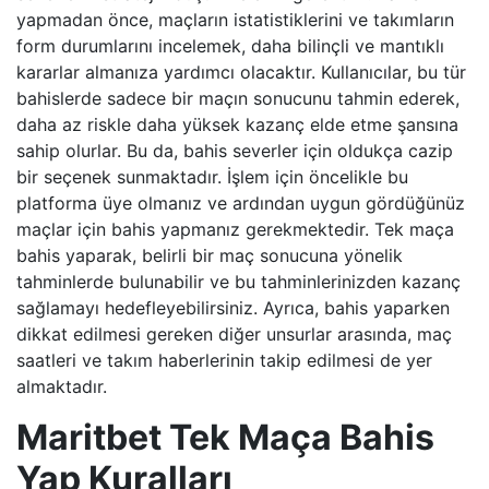
yapmadan önce, maçların istatistiklerini ve takımların
form durumlarını incelemek, daha bilinçli ve mantıklı
kararlar almanıza yardımcı olacaktır. Kullanıcılar, bu tür
bahislerde sadece bir maçın sonucunu tahmin ederek,
daha az riskle daha yüksek kazanç elde etme şansına
sahip olurlar. Bu da, bahis severler için oldukça cazip
bir seçenek sunmaktadır. İşlem için öncelikle bu
platforma üye olmanız ve ardından uygun gördüğünüz
maçlar için bahis yapmanız gerekmektedir. Tek maça
bahis yaparak, belirli bir maç sonucuna yönelik
tahminlerde bulunabilir ve bu tahminlerinizden kazanç
sağlamayı hedefleyebilirsiniz. Ayrıca, bahis yaparken
dikkat edilmesi gereken diğer unsurlar arasında, maç
saatleri ve takım haberlerinin takip edilmesi de yer
almaktadır.
Maritbet Tek Maça Bahis
Yap Kuralları