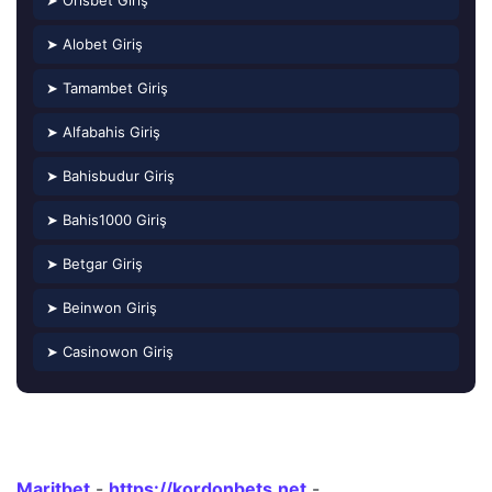
➤ Orisbet Giriş
➤ Alobet Giriş
➤ Tamambet Giriş
➤ Alfabahis Giriş
➤ Bahisbudur Giriş
➤ Bahis1000 Giriş
➤ Betgar Giriş
➤ Beinwon Giriş
➤ Casinowon Giriş
Maritbet
-
https://kordonbets.net
-