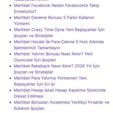
Maritbet Facebook Neden Facebookta Takip
Etmelisiniz?
Maritbet Deneme Bonusu 5 Farklı Kullanım
Yöntemi
Maritbet Crazy Time Oyna Yeni Başlayanlar İçin
İpuçları ve Stratejiler
Maritbet Havale İle Para Çekme 5 Hızlı Adımda
İşlemlerinizi Tamamlayın
Maritbet Yatırım Bonusu Nasıl Alınır? Yeni
Oyuncular İçin İpuçları
Maritbet Rakeback Nasıl Alınır? 2026 Yılı İçin
İpuçları ve Stratejiler
Maritbet Para Yatırma Yöntemleri Yeni
Başlayanlar İçin En İyi
Maritbet Hesap İptali Hesap Kapatma Sürecinde
Dikkat Edilmesi
Maritbet Bonusları İncelemesi Yenilikçi Fırsatlar ve
Kullanım İpuçları