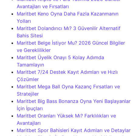
Avantajları ve Fırsatları
Maritbet Keno Oyna Daha Fazla Kazanmanın
Yolları
Maritbet Dolandırıcı Mı? 3 Güvenilir Alternatif
Bahis Sitesi
Maritbet Belge İstiyor Mu? 2026 Güncel Bilgiler
ve Gereklilikler
Maritbet Üyelik Onayı 5 Kolay Adımda
Tamamlayın
Maritbet 7/24 Destek Kayıt Adımları ve Hızlı
Çözümler
Maritbet Mega Ball Oyna Kazanç Fırsatları ve
Stratejiler
Maritbet Big Bass Bonanza Oyna Yeni Başlayanlar
İçin İpuçları
Maritbet Oranları Yüksek Mı? Farklılıkları ve
Avantajları
Maritbet Spor Bahisleri Kayıt Adımları ve Detaylar