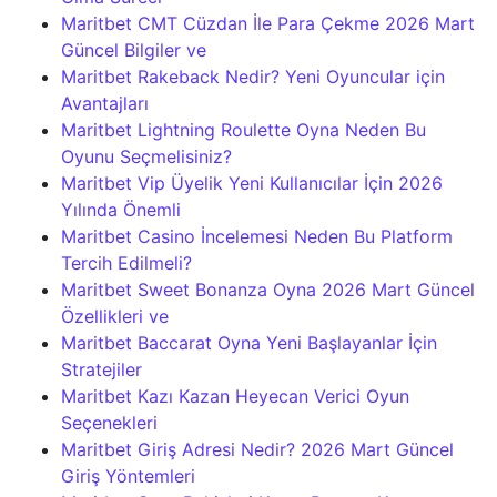
Maritbet CMT Cüzdan İle Para Çekme 2026 Mart
Güncel Bilgiler ve
Maritbet Rakeback Nedir? Yeni Oyuncular için
Avantajları
Maritbet Lightning Roulette Oyna Neden Bu
Oyunu Seçmelisiniz?
Maritbet Vip Üyelik Yeni Kullanıcılar İçin 2026
Yılında Önemli
Maritbet Casino İncelemesi Neden Bu Platform
Tercih Edilmeli?
Maritbet Sweet Bonanza Oyna 2026 Mart Güncel
Özellikleri ve
Maritbet Baccarat Oyna Yeni Başlayanlar İçin
Stratejiler
Maritbet Kazı Kazan Heyecan Verici Oyun
Seçenekleri
Maritbet Giriş Adresi Nedir? 2026 Mart Güncel
Giriş Yöntemleri