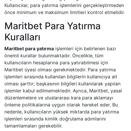
Kullanıcılar, para yatırma işlemlerini gerçekleştirmeden
önce minimum ve maksimum limitleri kontrol etmelidir.
Maritbet Para Yatırma
Kuralları
Maritbet para yatırma
işlemleri için belirlenen bazı
önemli kurallar bulunmaktadır. Öncelikle, tüm
kullanıcıların hesaplarına para yatırabilmesi için
Maritbet üyesi olması gerekmektedir. Para yatırma
işlemleri sırasında kullanılan bilgilerin kullanıcıya ait
olması şarttır; başkasının bilgileri kullanılarak yapılan
işlemler kabul edilmemektedir. Ayrıca, Maritbet, yasal
düzenlemelere ve uluslararası kara para aklamayı
önleme politikalarına uygun olarak hareket eder. Bu
nedenle, kullanıcıların yüksek miktarda para yatırma
işlemleri sırasında kimlik doğrulama adımlarını
tamamlamaları gerekebilir.