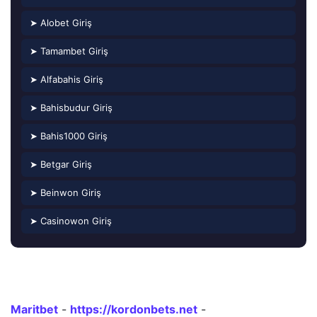
➤ Alobet Giriş
➤ Tamambet Giriş
➤ Alfabahis Giriş
➤ Bahisbudur Giriş
➤ Bahis1000 Giriş
➤ Betgar Giriş
➤ Beinwon Giriş
➤ Casinowon Giriş
Maritbet
-
https://kordonbets.net
-