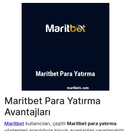
Maritbet Para Yatırma
Avantajları
Maritbet
kullanıcıları, çeşitli
Maritbet para yatırma
yöntemleri aracılığıyla birçok avantajdan yararlanabilir.