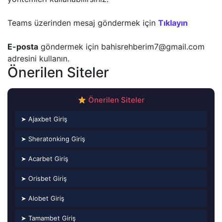
Teams üzerinden mesaj göndermek için
Tıklayın
E-posta
göndermek için
bahisrehberim7@gmail.com
adresini kullanın.
Önerilen Siteler
Önerilen Siteler
➤ Ajaxbet Giriş
➤ Sheratonking Giriş
➤ Acarbet Giriş
➤ Orisbet Giriş
➤ Alobet Giriş
➤ Tamambet Giriş