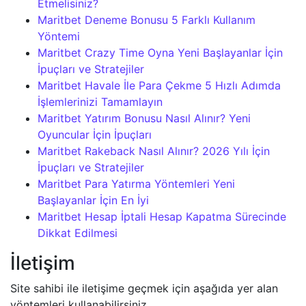
Etmelisiniz?
Maritbet Deneme Bonusu 5 Farklı Kullanım
Yöntemi
Maritbet Crazy Time Oyna Yeni Başlayanlar İçin
İpuçları ve Stratejiler
Maritbet Havale İle Para Çekme 5 Hızlı Adımda
İşlemlerinizi Tamamlayın
Maritbet Yatırım Bonusu Nasıl Alınır? Yeni
Oyuncular İçin İpuçları
Maritbet Rakeback Nasıl Alınır? 2026 Yılı İçin
İpuçları ve Stratejiler
Maritbet Para Yatırma Yöntemleri Yeni
Başlayanlar İçin En İyi
Maritbet Hesap İptali Hesap Kapatma Sürecinde
Dikkat Edilmesi
İletişim
Site sahibi ile iletişime geçmek için aşağıda yer alan
yöntemleri kullanabilirsiniz.