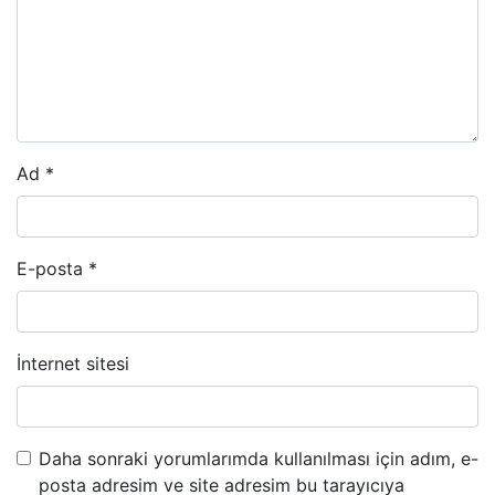
Ad
*
E-posta
*
İnternet sitesi
Daha sonraki yorumlarımda kullanılması için adım, e-
posta adresim ve site adresim bu tarayıcıya