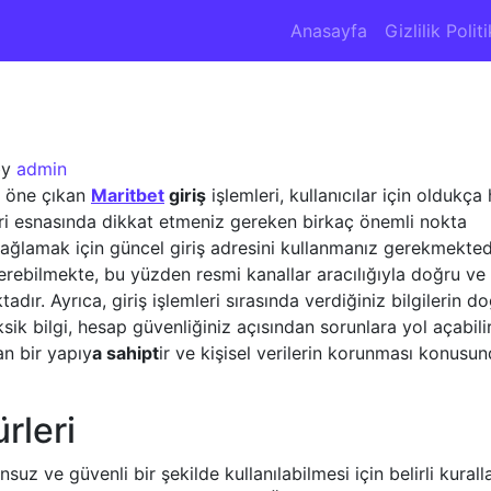
Anasayfa
Gizlilik Polit
by
admin
a öne çıkan
Maritbet
giriş
işlemleri, kullanıcılar için oldukça h
leri esnasında dikkat etmeniz gereken birkaç önemli nokta
sağlamak için güncel giriş adresini kullanmanız gerekmekted
rebilmekte, bu yüzden resmi kanallar aracılığıyla doğru ve
ır. Ayrıca, giriş işlemleri sırasında verdiğiniz bilgilerin d
ik bilgi, hesap güvenliğiniz açısından sorunlara yol açabilir
an bir yapıy
a sahipt
ir ve kişisel verilerin korunması konusu
rleri
uz ve güvenli bir şekilde kullanılabilmesi için belirli kurall