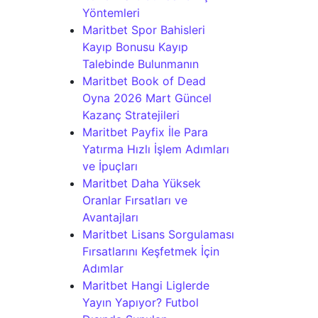
Yöntemleri
Maritbet Spor Bahisleri
Kayıp Bonusu Kayıp
Talebinde Bulunmanın
Maritbet Book of Dead
Oyna 2026 Mart Güncel
Kazanç Stratejileri
Maritbet Payfix İle Para
Yatırma Hızlı İşlem Adımları
ve İpuçları
Maritbet Daha Yüksek
Oranlar Fırsatları ve
Avantajları
Maritbet Lisans Sorgulaması
Fırsatlarını Keşfetmek İçin
Adımlar
Maritbet Hangi Liglerde
Yayın Yapıyor? Futbol