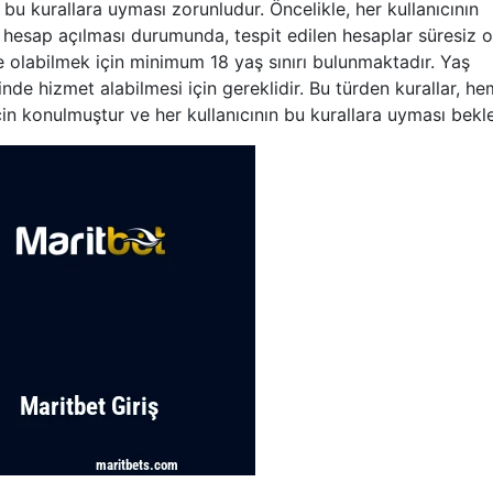
n bu kurallara uyması zorunludur. Öncelikle, her kullanıcının
 hesap açılması durumunda, tespit edilen hesaplar süresiz o
üye olabilmek için minimum 18 yaş sınırı bulunmaktadır. Yaş
sinde hizmet alabilmesi için gereklidir. Bu türden kurallar, he
çin konulmuştur ve her kullanıcının bu kurallara uyması bekle