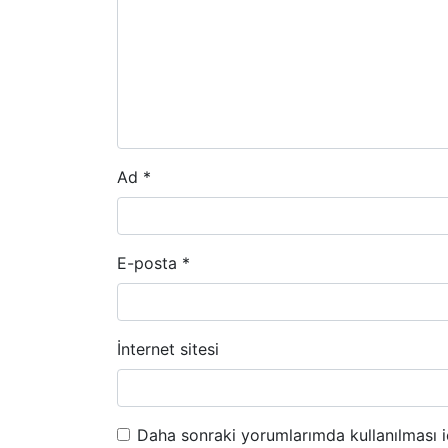
Ad
*
E-posta
*
İnternet sitesi
Daha sonraki yorumlarımda kullanılması i