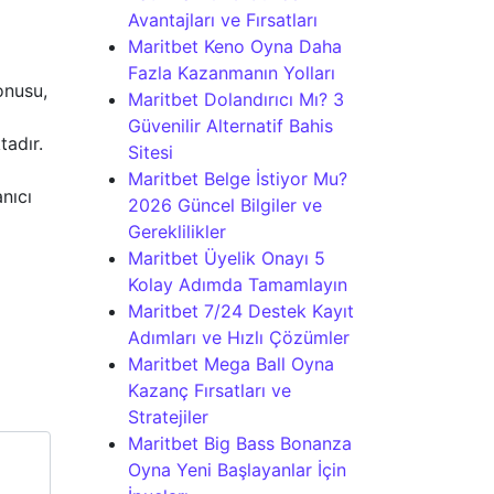
Avantajları ve Fırsatları
Maritbet Keno Oyna Daha
Fazla Kazanmanın Yolları
onusu,
Maritbet Dolandırıcı Mı? 3
Güvenilir Alternatif Bahis
tadır.
Sitesi
Maritbet Belge İstiyor Mu?
anıcı
2026 Güncel Bilgiler ve
Gereklilikler
Maritbet Üyelik Onayı 5
Kolay Adımda Tamamlayın
Maritbet 7/24 Destek Kayıt
Adımları ve Hızlı Çözümler
Maritbet Mega Ball Oyna
Kazanç Fırsatları ve
Stratejiler
Maritbet Big Bass Bonanza
Oyna Yeni Başlayanlar İçin