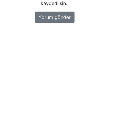
kaydedilsin.