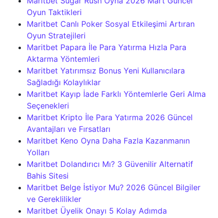
Maritbet Sugar Rush Oyna 2026 Mart Güncel
Oyun Taktikleri
Maritbet Canlı Poker Sosyal Etkileşimi Artıran
Oyun Stratejileri
Maritbet Papara İle Para Yatırma Hızla Para
Aktarma Yöntemleri
Maritbet Yatırımsız Bonus Yeni Kullanıcılara
Sağladığı Kolaylıklar
Maritbet Kayıp İade Farklı Yöntemlerle Geri Alma
Seçenekleri
Maritbet Kripto İle Para Yatırma 2026 Güncel
Avantajları ve Fırsatları
Maritbet Keno Oyna Daha Fazla Kazanmanın
Yolları
Maritbet Dolandırıcı Mı? 3 Güvenilir Alternatif
Bahis Sitesi
Maritbet Belge İstiyor Mu? 2026 Güncel Bilgiler
ve Gereklilikler
Maritbet Üyelik Onayı 5 Kolay Adımda