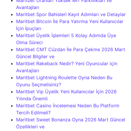
Maritbet Oranları Yüksek Mı? Farklılıkları ve
Avantajları
Maritbet Spor Bahisleri Kayıt Adımları ve Detaylar
Maritbet Bitcoin İle Para Yatırma Yeni Kullanıcılar
İçin İpuçları
Maritbet Üyelik İşlemleri 5 Kolay Adımda Üye
Olma Süreci
Maritbet CMT Cüzdan İle Para Çekme 2026 Mart
Güncel Bilgiler ve
Maritbet Rakeback Nedir? Yeni Oyuncular için
Avantajları
Maritbet Lightning Roulette Oyna Neden Bu
Oyunu Seçmelisiniz?
Maritbet Vip Üyelik Yeni Kullanıcılar İçin 2026
Yılında Önemli
Maritbet Casino İncelemesi Neden Bu Platform
Tercih Edilmeli?
Maritbet Sweet Bonanza Oyna 2026 Mart Güncel
Özellikleri ve