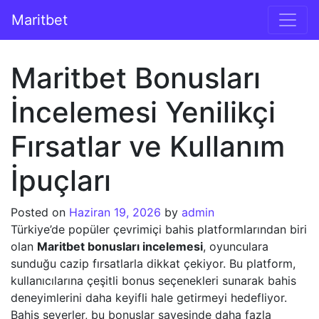
İçeriğe geç
Maritbet
Ana gezinti
Maritbet Bonusları
İncelemesi Yenilikçi
Fırsatlar ve Kullanım
İpuçları
Posted on
Haziran 19, 2026
by
admin
Türkiye’de popüler çevrimiçi bahis platformlarından biri
olan
Maritbet bonusları incelemesi
, oyunculara
sunduğu cazip fırsatlarla dikkat çekiyor. Bu platform,
kullanıcılarına çeşitli bonus seçenekleri sunarak bahis
deneyimlerini daha keyifli hale getirmeyi hedefliyor.
Bahis severler, bu bonuslar sayesinde daha fazla