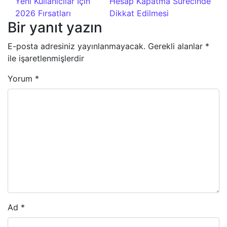
Yeni Kullanıcılar İçin
Hesap Kapatma Sürecinde
2026 Fırsatları
Dikkat Edilmesi
Bir yanıt yazın
E-posta adresiniz yayınlanmayacak.
Gerekli alanlar
*
ile işaretlenmişlerdir
Yorum
*
Ad
*