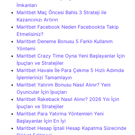
İmkanları
Maritbet Maç Öncesi Bahis 3 Strateji ile
Kazancınızı Artırın
Maritbet Facebook Neden Facebookta Takip
Etmelisiniz?
Maritbet Deneme Bonusu 5 Farklı Kullanım
Yöntemi
Maritbet Crazy Time Oyna Yeni Başlayanlar İçin
İpuçları ve Stratejiler
Maritbet Havale İle Para Çekme 5 Hızlı Adımda
İşlemlerinizi Tamamlayın
Maritbet Yatırım Bonusu Nasıl Alınır? Yeni
Oyuncular İçin İpuçları
Maritbet Rakeback Nasıl Alınır? 2026 Yılı İçin
İpuçları ve Stratejiler
Maritbet Para Yatırma Yöntemleri Yeni
Başlayanlar İçin En İyi
Maritbet Hesap İptali Hesap Kapatma Sürecinde