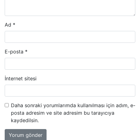
Ad
*
E-posta
*
İnternet sitesi
Daha sonraki yorumlarımda kullanılması için adım, e-
posta adresim ve site adresim bu tarayıcıya
kaydedilsin.