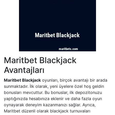
Maritbet Blackjack
Avantajları
Maritbet Blackjack
oyunları, birçok avantajı bir arada
sunmaktadır. İlk olarak, yeni üyelere özel hoş geldin
bonusları mevcuttur. Bu bonuslar, ilk depozitonuzu
yaptığınızda hesabınıza eklenir ve daha fazla oyun
oynayarak deneyim kazanmanızı sağlar. Ayrıca,
Maritbet düzenli olarak blackjack turnuvaları