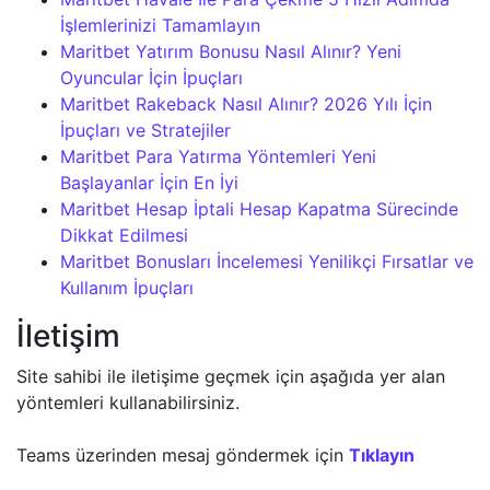
İşlemlerinizi Tamamlayın
Maritbet Yatırım Bonusu Nasıl Alınır? Yeni
Oyuncular İçin İpuçları
Maritbet Rakeback Nasıl Alınır? 2026 Yılı İçin
İpuçları ve Stratejiler
Maritbet Para Yatırma Yöntemleri Yeni
Başlayanlar İçin En İyi
Maritbet Hesap İptali Hesap Kapatma Sürecinde
Dikkat Edilmesi
Maritbet Bonusları İncelemesi Yenilikçi Fırsatlar ve
Kullanım İpuçları
İletişim
Site sahibi ile iletişime geçmek için aşağıda yer alan
yöntemleri kullanabilirsiniz.
Teams üzerinden mesaj göndermek için
Tıklayın