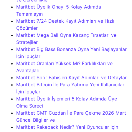
Maritbet Üyelik Onayı 5 Kolay Adımda
Tamamlayın
Maritbet 7/24 Destek Kayıt Adımları ve Hızlı
Çözümler
Maritbet Mega Ball Oyna Kazanç Fırsatları ve
Stratejiler
Maritbet Big Bass Bonanza Oyna Yeni Başlayanlar
İçin İpuçları
Maritbet Oranları Yüksek Mı? Farklılıkları ve
Avantajları
Maritbet Spor Bahisleri Kayıt Adımları ve Detaylar
Maritbet Bitcoin İle Para Yatırma Yeni Kullanıcılar
İçin İpuçları
Maritbet Üyelik İşlemleri 5 Kolay Adımda Üye
Olma Süreci
Maritbet CMT Cüzdan İle Para Çekme 2026 Mart
Güncel Bilgiler ve
Maritbet Rakeback Nedir? Yeni Oyuncular için