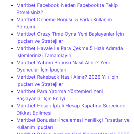
Maritbet Facebook Neden Facebookta Takip
Etmelisiniz?
Maritbet Deneme Bonusu 5 Farklı Kullanım
Yöntemi
Maritbet Crazy Time Oyna Yeni Başlayanlar İçin
İpuçları ve Stratejiler
Maritbet Havale İle Para Çekme 5 Hızlı Adımda
İşlemlerinizi Tamamlayın
Maritbet Yatırım Bonusu Nasıl Alınır? Yeni
Oyuncular İçin İpuçları
Maritbet Rakeback Nasıl Alınır? 2026 Yılı İçin
İpuçları ve Stratejiler
Maritbet Para Yatırma Yöntemleri Yeni
Başlayanlar İçin En İyi
Maritbet Hesap İptali Hesap Kapatma Sürecinde
Dikkat Edilmesi
Maritbet Bonusları İncelemesi Yenilikçi Fırsatlar ve
Kullanım İpuçları