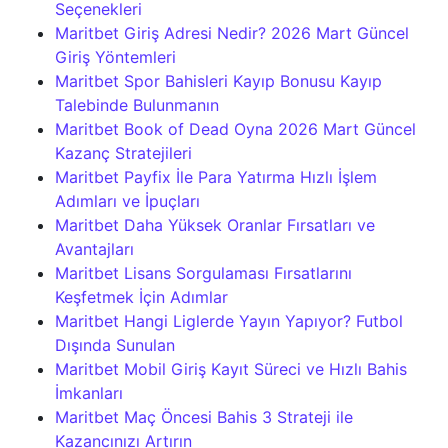
Seçenekleri
Maritbet Giriş Adresi Nedir? 2026 Mart Güncel
Giriş Yöntemleri
Maritbet Spor Bahisleri Kayıp Bonusu Kayıp
Talebinde Bulunmanın
Maritbet Book of Dead Oyna 2026 Mart Güncel
Kazanç Stratejileri
Maritbet Payfix İle Para Yatırma Hızlı İşlem
Adımları ve İpuçları
Maritbet Daha Yüksek Oranlar Fırsatları ve
Avantajları
Maritbet Lisans Sorgulaması Fırsatlarını
Keşfetmek İçin Adımlar
Maritbet Hangi Liglerde Yayın Yapıyor? Futbol
Dışında Sunulan
Maritbet Mobil Giriş Kayıt Süreci ve Hızlı Bahis
İmkanları
Maritbet Maç Öncesi Bahis 3 Strateji ile
Kazancınızı Artırın