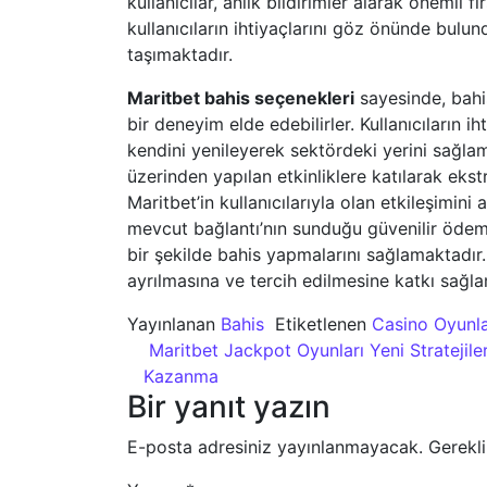
kullanıcılar, anlık bildirimler alarak önemli 
kullanıcıların ihtiyaçlarını göz önünde bulun
taşımaktadır.
Maritbet bahis seçenekleri
sayesinde, bahis
bir deneyim elde edebilirler. Kullanıcıların ih
kendini yenileyerek sektördeki yerini sağla
üzerinden yapılan etkinliklere katılarak eks
Maritbet’in kullanıcılarıyla olan etkileşimini
mevcut bağlantı’nın sunduğu güvenilir ödeme 
bir şekilde bahis yapmalarını sağlamaktadır.
ayrılmasına ve tercih edilmesine katkı sağla
Yayınlanan
Bahis
Etiketlenen
Casino Oyunla
Yazı dolaşımı
Maritbet Jackpot Oyunları Yeni Stratejile
Kazanma
Bir yanıt yazın
E-posta adresiniz yayınlanmayacak.
Gerekli