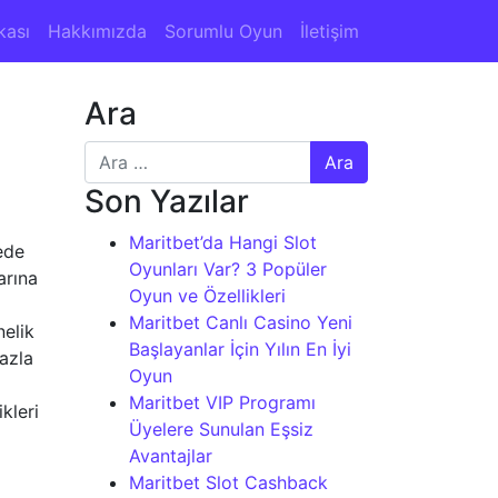
ikası
Hakkımızda
Sorumlu Oyun
İletişim
Ara
Arama:
Son Yazılar
Maritbet’da Hangi Slot
zede
Oyunları Var? 3 Popüler
arına
Oyun ve Özellikleri
Maritbet Canlı Casino Yeni
nelik
Başlayanlar İçin Yılın En İyi
azla
Oyun
Maritbet VIP Programı
kleri
Üyelere Sunulan Eşsiz
Avantajlar
Maritbet Slot Cashback