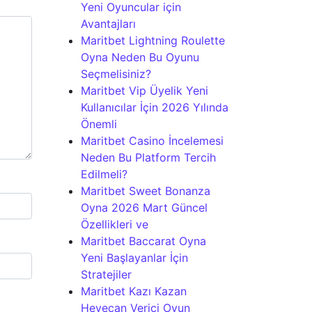
Yeni Oyuncular için
Avantajları
Maritbet Lightning Roulette
Oyna Neden Bu Oyunu
Seçmelisiniz?
Maritbet Vip Üyelik Yeni
Kullanıcılar İçin 2026 Yılında
Önemli
Maritbet Casino İncelemesi
Neden Bu Platform Tercih
Edilmeli?
Maritbet Sweet Bonanza
Oyna 2026 Mart Güncel
Özellikleri ve
Maritbet Baccarat Oyna
Yeni Başlayanlar İçin
Stratejiler
Maritbet Kazı Kazan
Heyecan Verici Oyun