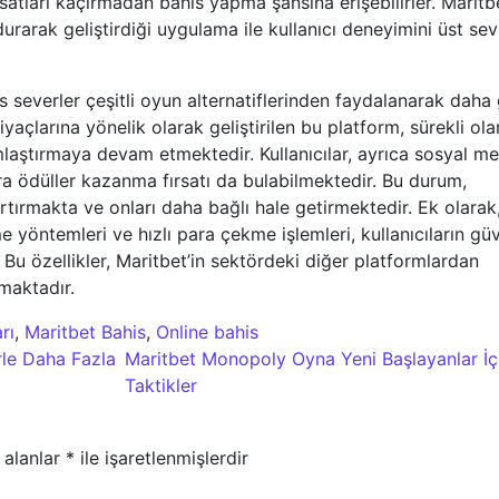
fırsatları kaçırmadan bahis yapma şansına erişebilirler. Maritb
durarak geliştirdiği uygulama ile kullanıcı deneyimini üst se
 severler çeşitli oyun alternatiflerinden faydalanarak daha
tiyaçlarına yönelik olarak geliştirilen bu platform, sürekli ola
mlaştırmaya devam etmektedir. Kullanıcılar, ayrıca sosyal m
tra ödüller kazanma fırsatı da bulabilmektedir. Bu durum,
 artırmakta ve onları daha bağlı hale getirmektedir. Ek olarak
yöntemleri ve hızlı para çekme işlemleri, kullanıcıların güv
 Bu özellikler, Maritbet’in sektördeki diğer platformlardan
maktadır.
rı
,
Maritbet Bahis
,
Online bahis
rle Daha Fazla
Maritbet Monopoly Oyna Yeni Başlayanlar İç
Taktikler
 alanlar
*
ile işaretlenmişlerdir