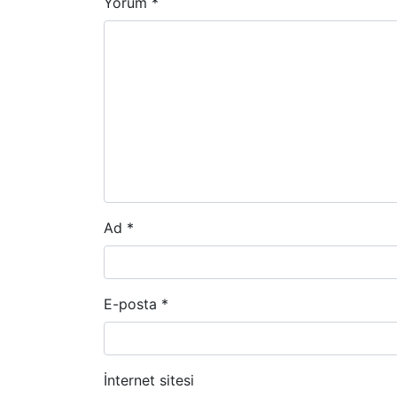
Yorum
*
Ad
*
E-posta
*
İnternet sitesi