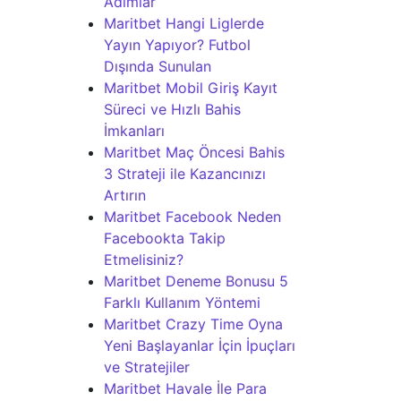
Adımlar
Maritbet Hangi Liglerde
Yayın Yapıyor? Futbol
Dışında Sunulan
Maritbet Mobil Giriş Kayıt
Süreci ve Hızlı Bahis
İmkanları
Maritbet Maç Öncesi Bahis
3 Strateji ile Kazancınızı
Artırın
Maritbet Facebook Neden
Facebookta Takip
Etmelisiniz?
Maritbet Deneme Bonusu 5
Farklı Kullanım Yöntemi
Maritbet Crazy Time Oyna
Yeni Başlayanlar İçin İpuçları
ve Stratejiler
Maritbet Havale İle Para