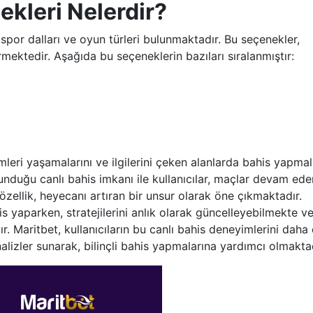
ekleri Nelerdir?
 spor dalları ve oyun türleri bulunmaktadır. Bu seçenekler,
ermektedir. Aşağıda bu seçeneklerin bazıları sıralanmıştır:
yimleri yaşamalarını ve ilgilerini çeken alanlarda bahis yapmal
unduğu canlı bahis imkanı ile kullanıcılar, maçlar devam ed
özellik, heyecanı artıran bir unsur olarak öne çıkmaktadır.
is yaparken, stratejilerini anlık olarak güncelleyebilmekte v
 Maritbet, kullanıcıların bu canlı bahis deneyimlerini daha
analizler sunarak, bilinçli bahis yapmalarına yardımcı olmaktad