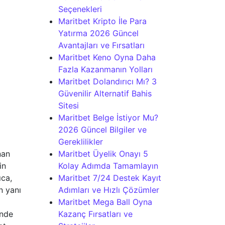
Seçenekleri
Maritbet Kripto İle Para
Yatırma 2026 Güncel
Avantajları ve Fırsatları
Maritbet Keno Oyna Daha
Fazla Kazanmanın Yolları
Maritbet Dolandırıcı Mı? 3
Güvenilir Alternatif Bahis
Sitesi
Maritbet Belge İstiyor Mu?
2026 Güncel Bilgiler ve
Gereklilikler
nan
Maritbet Üyelik Onayı 5
in
Kolay Adımda Tamamlayın
ıca,
Maritbet 7/24 Destek Kayıt
n yanı
Adımları ve Hızlı Çözümler
Maritbet Mega Ball Oyna
inde
Kazanç Fırsatları ve