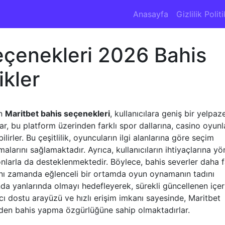
Anasayfa
Gizlilik Polit
eçenekleri 2026 Bahis
ikler
an
Maritbet bahis seçenekleri
, kullanıcılara geniş bir yelpa
ar, bu platform üzerinden farklı spor dallarına, casino oyunl
lirler. Bu çeşitlilik, oyuncuların ilgi alanlarına göre seçim
larını sağlamaktadır. Ayrıca, kullanıcıların ihtiyaçlarına yö
nlarla da desteklenmektedir. Böylece, bahis severler daha f
ynı zamanda eğlenceli bir ortamda oyun oynamanın tadını
nında yanlarında olmayı hedefleyerek, sürekli güncellenen içeri
nıcı dostu arayüzü ve hızlı erişim imkanı sayesinde, Maritbet
 yerden bahis yapma özgürlüğüne sahip olmaktadırlar.