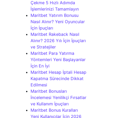
Çekme 5 Hızlı Adımda
İşlemlerinizi Tamamlayın
Maritbet Yatırım Bonusu
Nasıl Alınır? Yeni Oyuncular
İçin İpuçları
Maritbet Rakeback Nasıl
Alınır? 2026 Yılı İçin İpuçları
ve Stratejiler
Maritbet Para Yatırma
Yöntemleri Yeni Başlayanlar
İçin En İyi
Maritbet Hesap İptali Hesap
Kapatma Sürecinde Dikkat
Edilmesi
Maritbet Bonusları
İncelemesi Yenilikçi Fırsatlar
ve Kullanım İpuçları
Maritbet Bonus Kuralları
Yeni Kullanıcılar İçin 2026