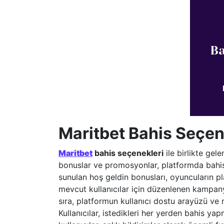
Maritbet Bahis Seçene
Maritbet
bahis seçenekleri
ile birlikte gel
bonuslar ve promosyonlar, platformda bahis 
sunulan hoş geldin bonusları, oyuncuların p
mevcut kullanıcılar için düzenlenen kampany
sıra, platformun kullanıcı dostu arayüzü ve 
Kullanıcılar, istedikleri her yerden bahis 